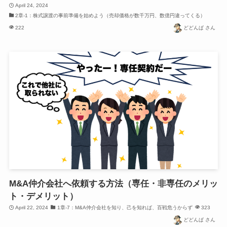
April 24, 2024
2章-1：株式譲渡の事前準備を始めよう（売却価格が数千万円、数億円違ってくる）
222
どどんぱ さん
M&A仲介会社へ依頼する方法（専任・非専任のメリッ
ト・デメリット）
April 22, 2024
1章-7：M&A仲介会社を知り、己を知れば、百戦危うからず
323
どどんぱ さん