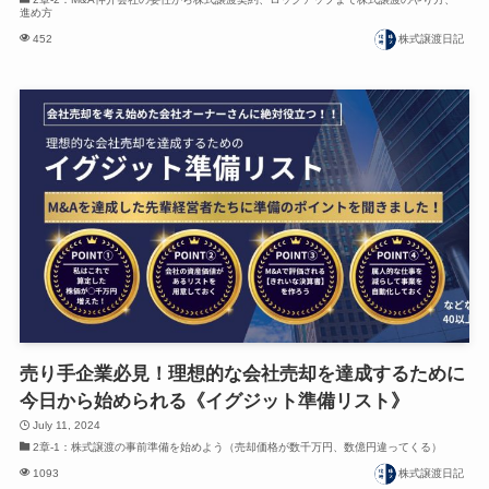
進め方
452
株式譲渡日記
売り手企業必見！理想的な会社売却を達成するために
今日から始められる《イグジット準備リスト》
July 11, 2024
2章-1：株式譲渡の事前準備を始めよう（売却価格が数千万円、数億円違ってくる）
1093
株式譲渡日記