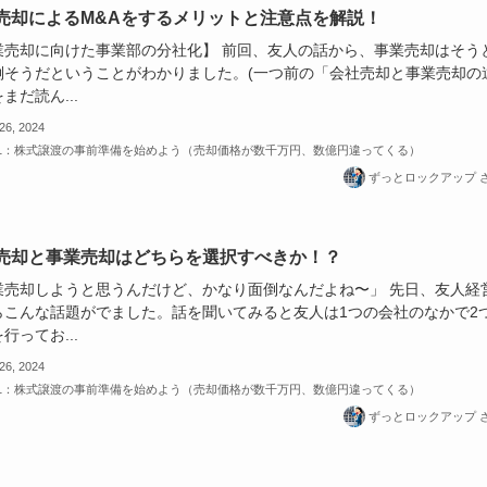
売却によるM&Aをするメリットと注意点を解説！
業売却に向けた事業部の分社化】 前回、友人の話から、事業売却はそう
倒そうだということがわかりました。(一つ前の「会社売却と事業売却の
まだ読ん...
 26, 2024
-1：株式譲渡の事前準備を始めよう（売却価格が数千万円、数億円違ってくる）
ずっとロックアップ 
売却と事業売却はどちらを選択すべきか！？
業売却しようと思うんだけど、かなり面倒なんだよね〜」 先日、友人経
らこんな話題がでました。話を聞いてみると友人は1つの会社のなかで2
行ってお...
 26, 2024
-1：株式譲渡の事前準備を始めよう（売却価格が数千万円、数億円違ってくる）
ずっとロックアップ 