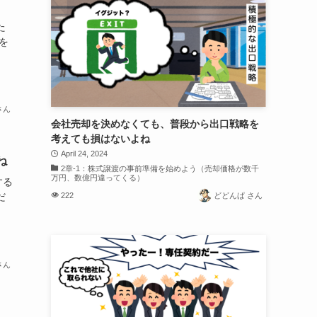
た
を
さん
会社売却を決めなくても、普段から出口戦略を
考えても損はないよね
April 24, 2024
ね
2章-1：株式譲渡の事前準備を始めよう（売却価格が数千
万円、数億円違ってくる）
する
222
どどんぱ さん
だ
さん