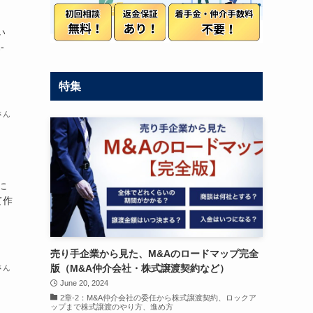
い
-
特集
さん
に
て作
売り手企業から見た、M&Aのロードマップ完全
版（M&A仲介会社・株式譲渡契約など）
さん
June 20, 2024
2章-2：M&A仲介会社の委任から株式譲渡契約、ロックア
ップまで株式譲渡のやり方、進め方