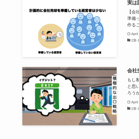
実は
【会
準備
作るこ
April
2章
会社
もし
と思
ろうか
April
2章