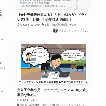
と
【会社売却経験者よる】「中小M&Aガイドライ
違
ン第3版」を売り手企業目線で解説！
October 10, 2024
3章：M&A関連情報
187
ずっとロックアップ さん
さん
営
つの
売り手企業必見！デューデリジェンス(DD)の効
さん
率的な進め方
June 17, 2024
2章-5：株式譲渡で避けて通れないデューデリジェンス