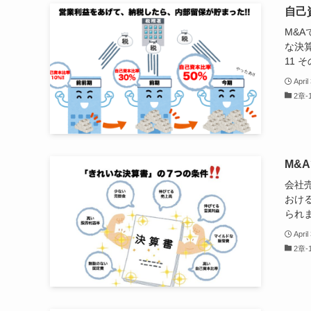
自己
M&
な決算
11 その
April
2章
M&
会社
おけ
られま
April
2章