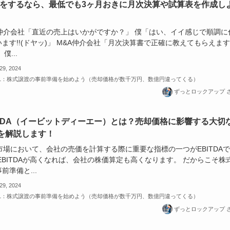
Aをするなら、最低でも3ヶ月おきに月次決算や試算表を作成し
A仲介会社「直近の売上はいかがですか？」 僕「はい、イイ感じで順調に
ます!!(ドヤッ)」 M&A仲介会社「月次決算書で正確に教えてもらえます
僕...
 29, 2024
-1：株式譲渡の事前準備を始めよう（売却価格が数千万円、数億円違ってくる）
ずっとロックアップ 
ITDA（イービットディーエー）とは？売却価格に影響する大切
を解説します！
市場において、会社の売価を計算する際に重要な指標の一つがEBITDAで
EBITDAが高くなれば、会社の株価算定も高くなります。 だからこそ株
前準備と...
 29, 2024
-1：株式譲渡の事前準備を始めよう（売却価格が数千万円、数億円違ってくる）
ずっとロックアップ 