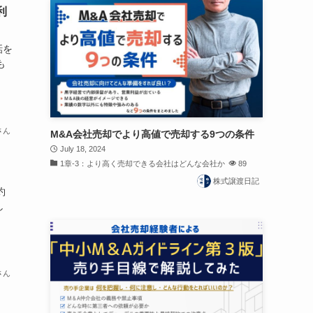
利
話を
も
さん
M&A会社売却でより高値で売却する9つの条件
July 18, 2024
1章-3：より高く売却できる会社はどんな会社か
89
株式譲渡日記
約
し
さん