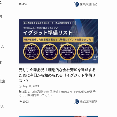
よ
452
株式譲渡日記
伸
さん
な
売り手企業必見！理想的な会社売却を達成する
ために今日から始められる《イグジット準備リ
スト》
式譲
July 11, 2024
2章-1：株式譲渡の事前準備を始めよう（売却価格が数千
万円、数億円違ってくる）
1093
株式譲渡日記
さん