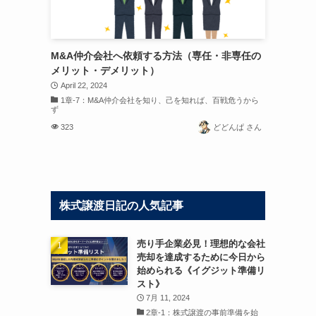
M&A仲介会社へ依頼する方法（専任・非専任の
メリット・デメリット）
April 22, 2024
1章-7：M&A仲介会社を知り、己を知れば、百戦危うから
ず
323
どどんぱ さん
株式譲渡日記の人気記事
売り手企業必見！理想的な会社
売却を達成するために今日から
始められる《イグジット準備リ
スト》
7月 11, 2024
2章-1：株式譲渡の事前準備を始