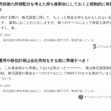
売却後の所得配分を考えた持ち株割合にしておくと税制的に有
？
売却する際の、株式譲渡に関して、ちょっと税金を抑えるかもしれない
ます。 最初におことわりをしますが、個々のケースによって前提も条件
すし、私...
 27, 2024
-1：株式譲渡の事前準備を始めよう（売却価格が数千万円、数億円違ってくる）
どどんぱ 
運用や移住計画は会社売却をする前に準備すべき！
わ、これ着金前から準備しておけば良かったーーーー」 僕は株式譲渡契
締結、株式譲渡の着金を一つのゴールにしてM&Aプロセスを進めていま
ういう...
 27, 2024
-1：株式譲渡の事前準備を始めよう（売却価格が数千万円、数億円違ってくる）
ずっとロックアップ 