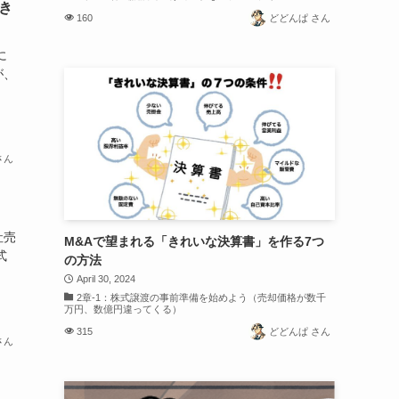
き
160
どどんぱ さん
に
が、
さん
社売
M&Aで望まれる「きれいな決算書」を作る7つ
式
の方法
April 30, 2024
2章-1：株式譲渡の事前準備を始めよう（売却価格が数千
万円、数億円違ってくる）
315
どどんぱ さん
さん