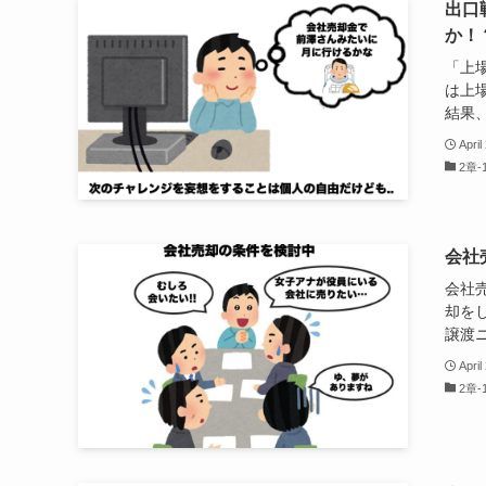
出口
か！
「上
は上
結果、
April
2章
会社
会社
却を
譲渡ニ
April
2章