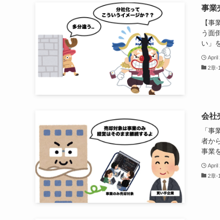
事業
【事
う面
い」を
April
2章
会社
「事
者か
事業を
April
2章