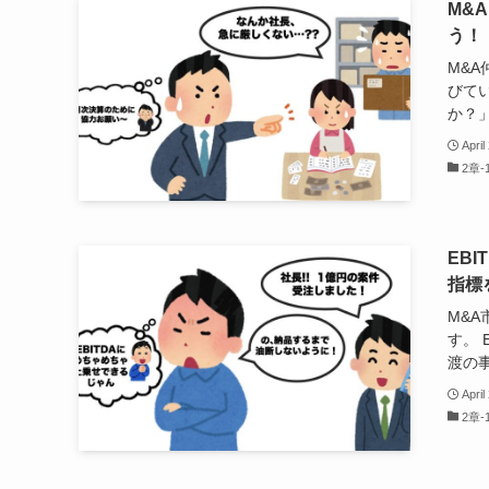
M&
う！
M&
びてい
か？」 
April
2章
EB
指標
M&A
す。 
渡の事
April
2章