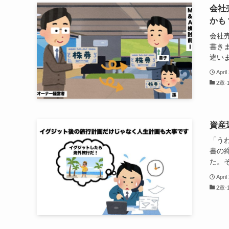
会社
かも
会社
書き
違いま
April
2章
資産
「う
書の
た。そ
April
2章